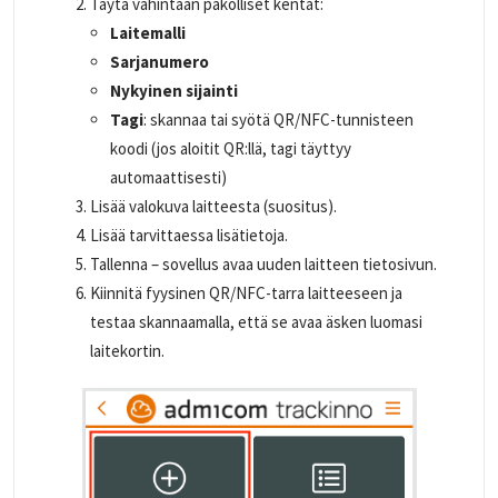
Täytä vähintään pakolliset kentät:
Laitemalli
Sarjanumero
Nykyinen sijainti
Tagi
: skannaa tai syötä QR/NFC-tunnisteen
koodi (jos aloitit QR:llä, tagi täyttyy
automaattisesti)
Lisää valokuva laitteesta (suositus).
Lisää tarvittaessa lisätietoja.
Tallenna – sovellus avaa uuden laitteen tietosivun.
Kiinnitä fyysinen QR/NFC-tarra laitteeseen ja
testaa skannaamalla, että se avaa äsken luomasi
laitekortin.