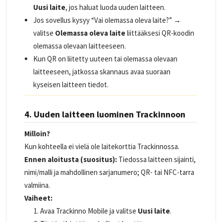
Uusi laite
, jos haluat luoda uuden laitteen.
Jos sovellus kysyy “Vai olemassa oleva laite?” →
valitse
Olemassa oleva laite
liittääksesi QR-koodin
olemassa olevaan laitteeseen.
Kun QR on liitetty uuteen tai olemassa olevaan
laitteeseen, jatkossa skannaus avaa suoraan
kyseisen laitteen tiedot.
4. Uuden laitteen luominen Trackinnoon
Milloin?
Kun kohteella ei vielä ole laitekorttia Trackinnossa.
Ennen aloitusta (suositus):
Tiedossa laitteen sijainti,
nimi/malli ja mahdollinen sarjanumero; QR- tai NFC-tarra
valmiina.
Vaiheet:
Avaa Trackinno Mobile ja valitse
Uusi laite
.