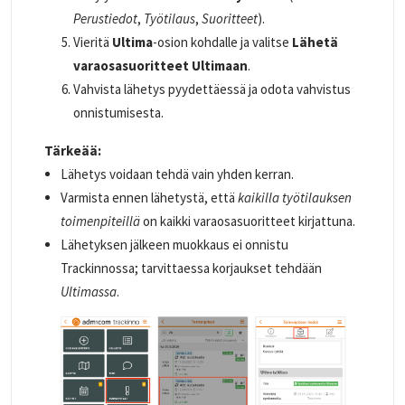
Perustiedot
,
Työtilaus
,
Suoritteet
).
Vieritä
Ultima
-osion kohdalle ja valitse
Lähetä
varaosasuoritteet Ultimaan
.
Vahvista lähetys pyydettäessä ja odota vahvistus
onnistumisesta.
Tärkeää:
Lähetys voidaan tehdä vain yhden kerran.
Varmista ennen lähetystä, että
kaikilla työtilauksen
toimenpiteillä
on kaikki varaosasuoritteet kirjattuna.
Lähetyksen jälkeen muokkaus ei onnistu
Trackinnossa; tarvittaessa korjaukset tehdään
Ultimassa
.