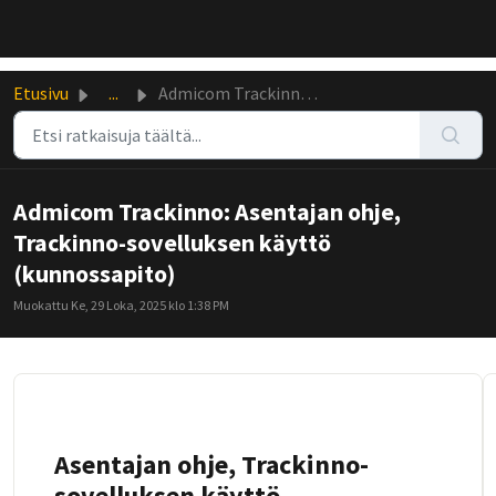
Siirry pääsisältöön
Etusivu
...
Admicom Trackinno: Asentajan ohje, Trackinno-sovelluksen ...
Admicom Trackinno: Asentajan ohje,
Trackinno-sovelluksen käyttö
(kunnossapito)
Muokattu Ke, 29 Loka, 2025 klo 1:38 PM
Asentajan ohje, Trackinno-
sovelluksen käyttö