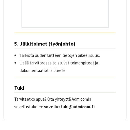
5. Jälkitoimet (työnjohto)
Tarkista uuden laitteen tietojen oikeellisuus.
Lisää tarvittaessa toistuvat toimenpiteet ja
dokumentaatiot laitteelle.
Tuki
Tarvitsetko apua? Ota yhteyttä Admicomin
sovellustukeen:
sovellustuki@admicom.fi
.