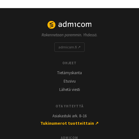
Rakennetaan paremmin. Yhdessä.
admicom.fi ↗
OHJEET
Tietämyskanta
Etusivu
Lähetä viesti
OTA YHTEYTTÄ
Asiakastuki ark. 8–16
Tukinumerot tuotteittain ↗
ADMICOM