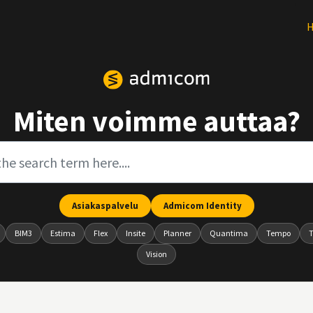
Miten voimme auttaa?
Asiakaspalvelu
Admicom Identity
BIM3
Estima
Flex
Insite
Planner
Quantima
Tempo
T
Vision