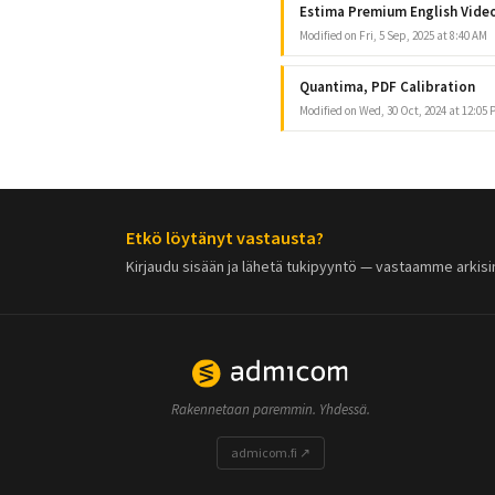
Estima Premium English Vide
Modified on Fri, 5 Sep, 2025 at 8:40 AM
Quantima, PDF Calibration
Modified on Wed, 30 Oct, 2024 at 12:05 
Etkö löytänyt vastausta?
Kirjaudu sisään ja lähetä tukipyyntö — vastaamme arkisin
Rakennetaan paremmin. Yhdessä.
admicom.fi ↗