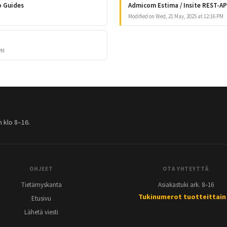
o Guides
Admicom Estima / Insite REST-AP
Modified on Wed, 21 May, 2025 at 12:16 PM
PM
 klo 8–16.
OHJEET
OTA YHTEYTTÄ
Tietämyskanta
Asiakastuki ark. 8–16
Tukinumerot tuotteittain
Etusivu
Lähetä viesti