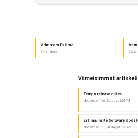
Admicom Estima
Adm
3 kansiota
2 kan
Viimeisimmät artikkeli
Tempo release notes
Modified on Tue, 30 Jun at 2:54 PM
Estima/Insite Software Updat
Modified on Thu, 28 May at 8:56 AM