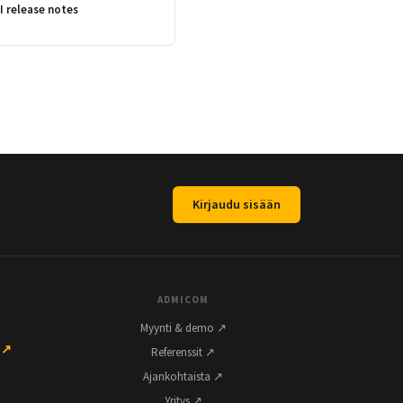
I release notes
Kirjaudu sisään
ADMICOM
Myynti & demo ↗
 ↗
Referenssit ↗
Ajankohtaista ↗
Yritys ↗