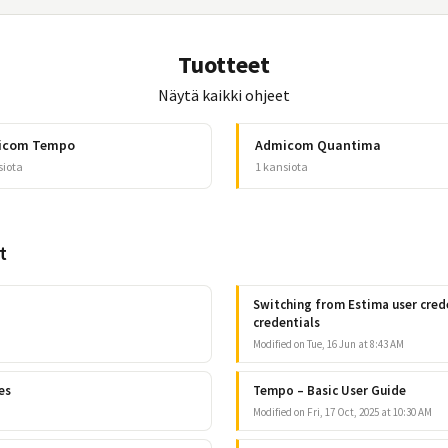
Tuotteet
Näytä kaikki ohjeet
icom Tempo
Admicom Quantima
siota
1 kansiota
t
Switching from Estima user cre
credentials
Modified on Tue, 16 Jun at 8:43 AM
es
Tempo – Basic User Guide
Modified on Fri, 17 Oct, 2025 at 10:30 AM