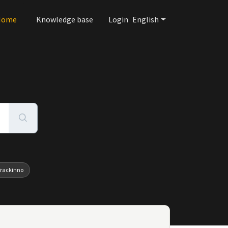
Home
Knowledge base
Login
English
rackinno