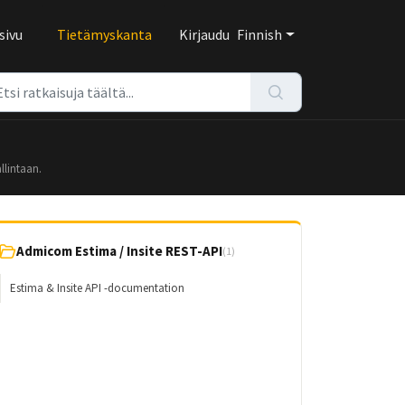
sivu
Tietämyskanta
Kirjaudu
Finnish
llintaan.
Admicom Estima / Insite REST-API
(1)
Estima & Insite API -documentation