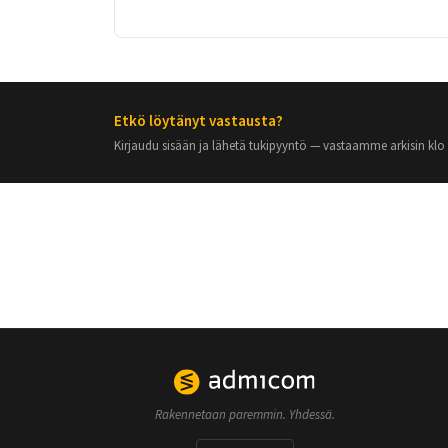
Etkö löytänyt vastausta?
Kirjaudu sisään ja lähetä tukipyyntö — vastaamme arkisin klo 
Rakennetaan paremmin. Yhdessä.