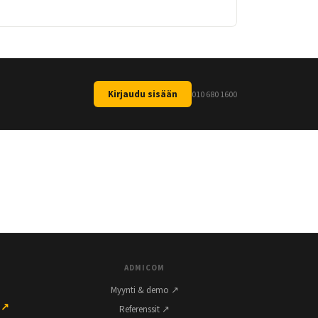
Kirjaudu sisään
010 680 1600
ADMICOM
Myynti & demo ↗
 ↗
Referenssit ↗