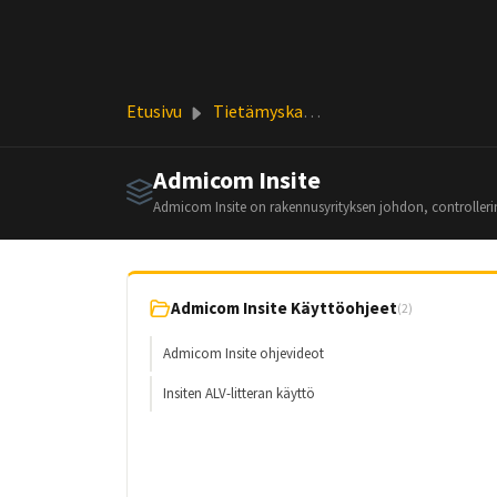
Siirry pääsisältöön
Etusivu
Tietämyskanta
Admicom Insite
Admicom Insite on rakennusyrityksen johdon, controllerin
Admicom Insite Käyttöohjeet
(2)
Admicom Insite ohjevideot
Insiten ALV-litteran käyttö