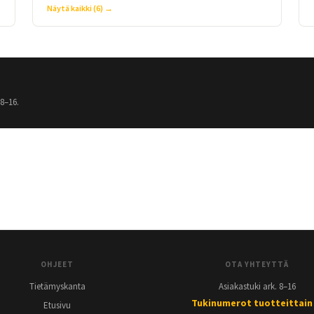
Näytä kaikki (6) →
8–16.
OHJEET
OTA YHTEYTTÄ
Tietämyskanta
Asiakastuki ark. 8–16
Tukinumerot tuotteittain
Etusivu