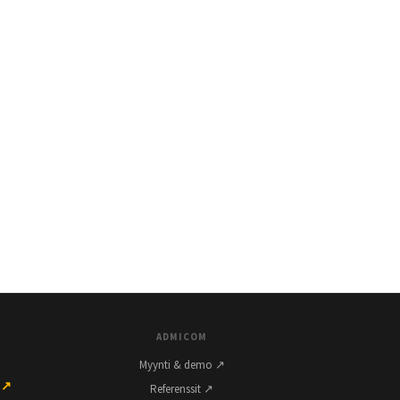
ADMICOM
Myynti & demo ↗
 ↗
Referenssit ↗