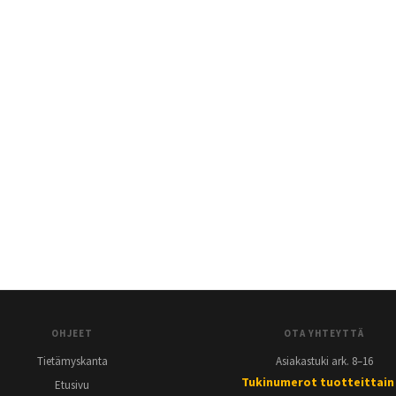
OHJEET
OTA YHTEYTTÄ
Tietämyskanta
Asiakastuki ark. 8–16
Tukinumerot tuotteittain
Etusivu