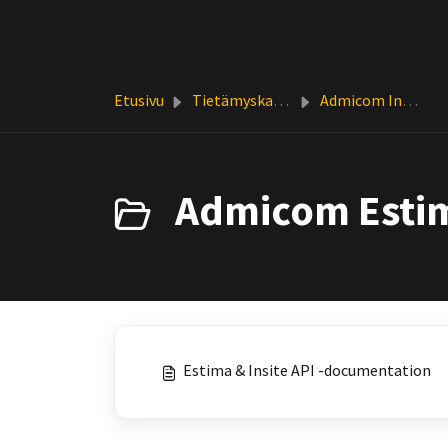
Siirry pääsisältöön
Etusivu
Tietämyskanta
Admicom Insite
Admicom Estima
Estima & Insite API -documentation