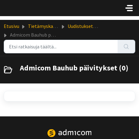
Siirry pääsisältöön
Etusivu
Tietämyskanta
Uudistukset ja päivitykset
Admicom Bauhub päivitykset
Admicom Bauhub päivitykset (0)