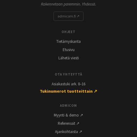
Rakennetaan paremmin. Yhdessä.
admicom.fi ↗
OHJEET
Tietämyskanta
Etusivu
Lähetä viesti
OTA YHTEYTTÄ
Asiakastuki ark. 8–16
Tukinumerot tuotteittain ↗
ADMICOM
Myynti & demo ↗
Referenssit ↗
Ajankohtaista ↗