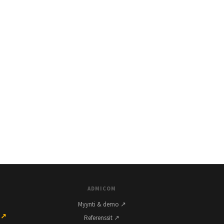
ADMICOM
Myynti & demo ↗
 ↗
Referenssit ↗