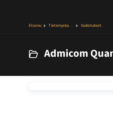
Siirry pääsisältöön
Etusivu
Tietämyskanta
Uudistukset ja päivitykset
Admicom Quant