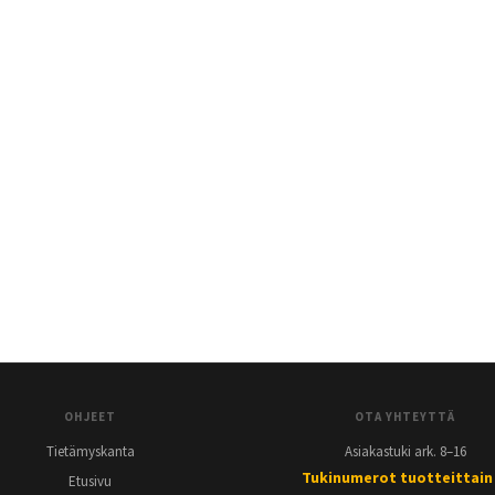
OHJEET
OTA YHTEYTTÄ
Tietämyskanta
Asiakastuki ark. 8–16
Tukinumerot tuotteittain
Etusivu