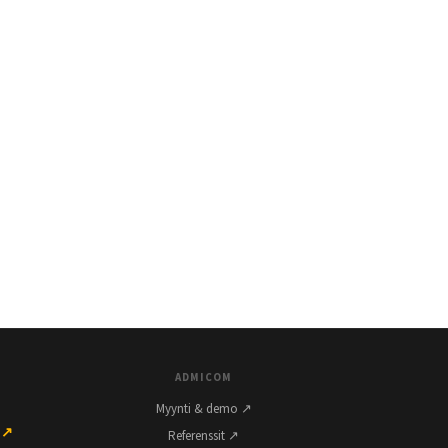
ADMICOM
Myynti & demo ↗
 ↗
Referenssit ↗