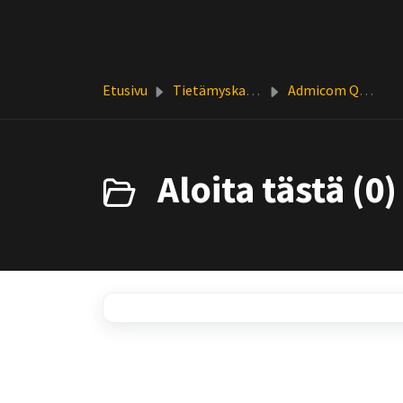
Siirry pääsisältöön
Etusivu
Tietämyskanta
Admicom Quantima
Aloita tästä (0)