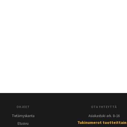
OHJEET
OTA YHTEYTTÄ
Tietämyskanta
Asiakastuki ark. 8–16
Tukinumerot tuotteittain
Etusivu