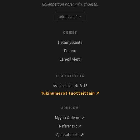
Rakennetaan paremmin. Yhdessä.
admicom.fi ↗
OHJEET
Tietämyskanta
Etusivu
Lähetä viesti
OTA YHTEYTTÄ
Asiakastuki ark. 8–16
Tukinumerot tuotteittain ↗
ADMICOM
Myynti & demo ↗
Referenssit ↗
Ajankohtaista ↗