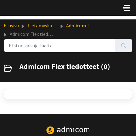
Siirry pääsisältöön
Etusivu
Tietämyskanta
Admicom Tuotetiedotteet
Admicom Flex tiedotteet
Admicom Flex tiedotteet (0)