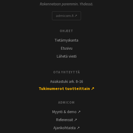
Rakennetaan paremmin. Yhdessä.
admicom.fi ↗
OHJEET
Tietämyskanta
Etusivu
Lähetä viesti
OTA YHTEYTTÄ
Asiakastuki ark. 8–16
Tukinumerot tuotteittain ↗
ADMICOM
Myynti & demo ↗
Referenssit ↗
Ajankohtaista ↗