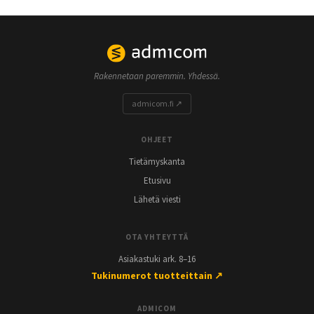
Rakennetaan paremmin. Yhdessä.
admicom.fi ↗
OHJEET
Tietämyskanta
Etusivu
Lähetä viesti
OTA YHTEYTTÄ
Asiakastuki ark. 8–16
Tukinumerot tuotteittain ↗
ADMICOM