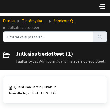
Siirry pääsisältöön
Etusivu
Tietämyskanta
Admicom Quantima
Julkaisutiedotteet
Julkaisutiedotteet (1)
Täältä löydät Admicom Quantiman versiotiedoitteet.
Quantima versiojulkaisut
Muokattu To, 21 Touko klo 9:57 AM