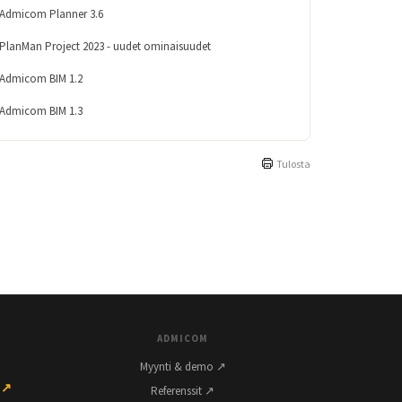
Admicom Planner 3.6
PlanMan Project 2023 - uudet ominaisuudet
Admicom BIM 1.2
Admicom BIM 1.3
Tulosta
ADMICOM
Myynti & demo ↗
 ↗
Referenssit ↗