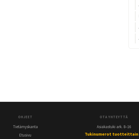
OHJEET
OTA YHTEYTTÄ
Tietämyskanta
Asiakastuki ark. 8–16
Tukinumerot tuotteittain
Etusivu