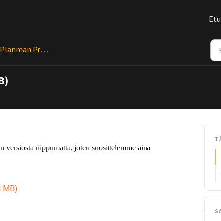
Etu
Planman Project Asennuspaketit
B)
T
 versiosta riippumatta, joten suosittelemme aina
8 MB)
S