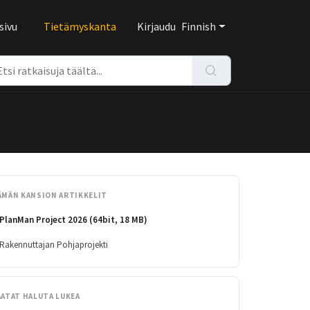
sivu
Tietämyskanta
Kirjaudu
Finnish
ÄMÄN KANSION ARTIKKELIT
PlanMan Project 2026 (64bit, 18 MB)
Rakennuttajan Pohjaprojekti
AATAT HALUTA LUKEA