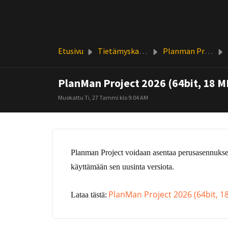
Siirry pääsisältöön
Etusivu
Tietämyskanta
Planman Project
PlanMan Project 2026 (64bit, 18 M
Muokattu Ti, 27 Tammi klo 9:04 AM
Planman Project voidaan asentaa perusasennuksen
käyttämään sen uusinta versiota.
PlanMan Project 2026 (64bit, 1
Lataa tästä: