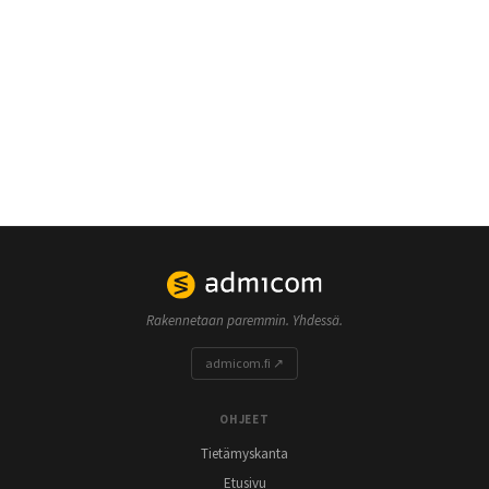
Rakennetaan paremmin. Yhdessä.
admicom.fi ↗
OHJEET
Tietämyskanta
Etusivu