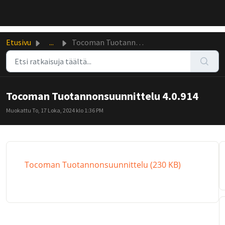
Siirry pääsisältöön
Etusivu
...
Tocoman Tuotannonsuunnittelu 4.0.914
Tocoman Tuotannonsuunnittelu 4.0.914
Muokattu To, 17 Loka, 2024 klo 1:36 PM
Tocoman Tuotannonsuunnittelu (230 KB)