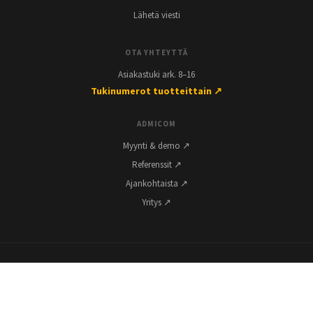
Lähetä viesti
OTA YHTEYTTÄ
Asiakastuki ark. 8–16
Tukinumerot tuotteittain ↗
ADMICOM
Myynti & demo ↗
Referenssit ↗
Ajankohtaista ↗
Yritys ↗